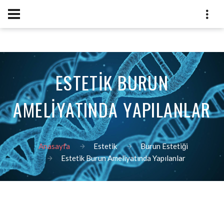
ESTETİK BURUN
AMELİYATINDA YAPILANLAR
Anasayfa
Estetik
Burun Estetiği
Estetik Burun Ameliyatında Yapılanlar