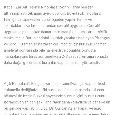
Kapalı Zar Altı Teknik Rinoplasti: Son yıllarda ben zar
altı rinoplasti tekniğini uyguluyorum. Bu estetik rinoplasti
tekniğinde tüm kesiler burun içinden yapılır. Kemik ve
kıkırdakların zarlarının altından cerrahi uygulanır. Cerrahi
uygulanan planda kan damarları olmadığından morarma, şişlik
minimumdur. Burun derisini kıkırdak yapılara bağlayan Pitanguy
ve Scroll ligamanlarına zarar verilmediği için burunucu hemen
ameliyat sonrasında bile hareketli ve doğaldır. Sonuçta
manüplasyonu biraz zor, ameliyatı 2-3 saat süren ama sonuçta
daha doğal görünümlü burunlar yapılabilen bir yöntemdir.
Açık Rinoplasti: Bu işlem sırasında, ameliyat için yapılan kesi
kolumella dediğimiz heriki burun deliğinin ortasında bulunan
bölmeyi de içerir. Bu kesi sayesinde burnun içini, burun ucunu
görmek ve yeniden şekillendirmek daha kolaylıkla ve daha kesin
bir şekilde yapılabilir. Doç. Dr. Gürcan Aslan kapalı ve açık
rinoplasti tekniklerinin herikisini de kullanmasına rağmen daha