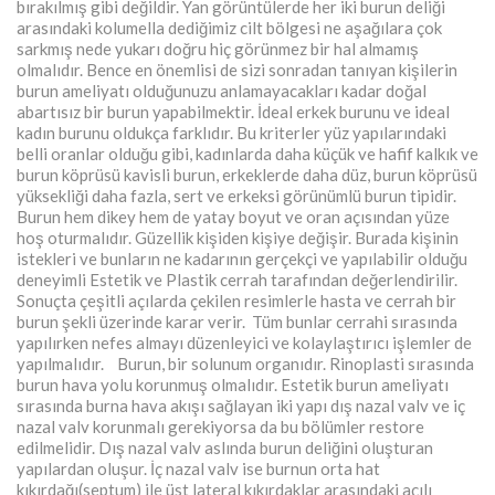
bırakılmış gibi değildir. Yan görüntülerde her iki burun deliği
arasındaki kolumella dediğimiz cilt bölgesi ne aşağılara çok
sarkmış nede yukarı doğru hiç görünmez bir hal almamış
olmalıdır. Bence en önemlisi de sizi sonradan tanıyan kişilerin
burun ameliyatı olduğunuzu anlamayacakları kadar doğal
abartısız bir burun yapabilmektir. İdeal erkek burunu ve ideal
kadın burunu oldukça farklıdır. Bu kriterler yüz yapılarındaki
belli oranlar olduğu gibi, kadınlarda daha küçük ve hafif kalkık ve
burun köprüsü kavisli burun, erkeklerde daha düz, burun köprüsü
yüksekliği daha fazla, sert ve erkeksi görünümlü burun tipidir.
Burun hem dikey hem de yatay boyut ve oran açısından yüze
hoş oturmalıdır. Güzellik kişiden kişiye değişir. Burada kişinin
istekleri ve bunların ne kadarının gerçekçi ve yapılabilir olduğu
deneyimli Estetik ve Plastik cerrah tarafından değerlendirilir.
Sonuçta çeşitli açılarda çekilen resimlerle hasta ve cerrah bir
burun şekli üzerinde karar verir. Tüm bunlar cerrahi sırasında
yapılırken nefes almayı düzenleyici ve kolaylaştırıcı işlemler de
yapılmalıdır. Burun, bir solunum organıdır. Rinoplasti sırasında
burun hava yolu korunmuş olmalıdır. Estetik burun ameliyatı
sırasında burna hava akışı sağlayan iki yapı dış nazal valv ve iç
nazal valv korunmalı gerekiyorsa da bu bölümler restore
edilmelidir. Dış nazal valv aslında burun deliğini oluşturan
yapılardan oluşur. İç nazal valv ise burnun orta hat
kıkırdağı(septum) ile üst lateral kıkırdaklar arasındaki açılı