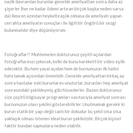
nazik davranılan burunlar genelde ameliyattan sonra daha az
şişerler (her ne kadar ödemi artıran birçok başka neden varsa
da) Ama en azından heykeltıraşlık olmasa da ameliyatı yapan
cerrahta ameliyatın sonuçları ile ilgili bir öngörü bir sezgi
bulunmalıdır diye düşünüyorum.
Fotoğraflar!! Muhtemelen doktorunuz çeşitli açılardan
fotoğraflarınızı çekecek, belki de buna hareketli bir video eşlik
edecektir. Bu hem yasal açıdan hem de burnunuzun ilk halini
hatırlamak açısından önemlidir. Genelde ameliyattan birkaç ay
sonra hastalar eski burunlarını unuturlar, burunları hep ameliyat
sonrasındaki şekildeymiş gibi hissederler. Bazen doktorunuz
size çeşitli bilgisayar programları vasıtasıyla ameliyat sonrası
burnunuzun olası şeklini gösterebilirler. Unutmamak gerekir ki
burun statik bir yapı değil canlı bir dokudur bu şekil olsa olsa
yaklaşık olması istenen ideal burun şeklinizdir. Birçok kişisel
faktör bundan sapmalara neden olabilir.