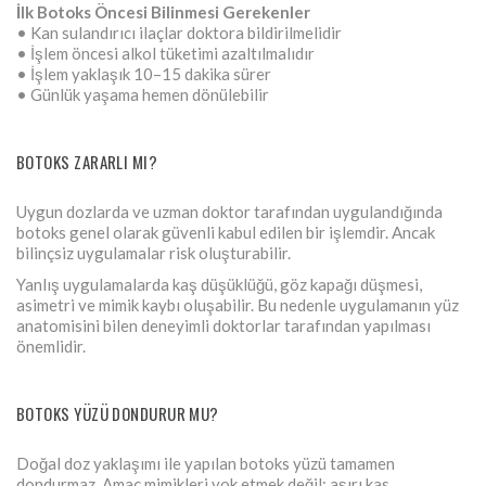
İlk Botoks Öncesi Bilinmesi Gerekenler
• Kan sulandırıcı ilaçlar doktora bildirilmelidir
• İşlem öncesi alkol tüketimi azaltılmalıdır
• İşlem yaklaşık 10–15 dakika sürer
• Günlük yaşama hemen dönülebilir
BOTOKS ZARARLI MI?
Uygun dozlarda ve uzman doktor tarafından uygulandığında
botoks genel olarak güvenli kabul edilen bir işlemdir. Ancak
bilinçsiz uygulamalar risk oluşturabilir.
Yanlış uygulamalarda kaş düşüklüğü, göz kapağı düşmesi,
asimetri ve mimik kaybı oluşabilir. Bu nedenle uygulamanın yüz
anatomisini bilen deneyimli doktorlar tarafından yapılması
önemlidir.
BOTOKS YÜZÜ DONDURUR MU?
Doğal doz yaklaşımı ile yapılan botoks yüzü tamamen
dondurmaz. Amaç mimikleri yok etmek değil; aşırı kas