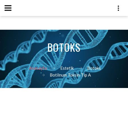
BOTOKS
Anasayfa
Estetik
Botoks
Botilnum Toksin Tip A