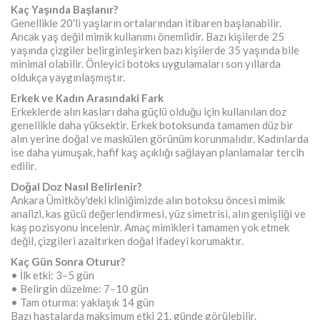
Kaç Yaşında Başlanır?
Genellikle 20'li yaşların ortalarından itibaren başlanabilir.
Ancak yaş değil mimik kullanımı önemlidir. Bazı kişilerde 25
yaşında çizgiler belirginleşirken bazı kişilerde 35 yaşında bile
minimal olabilir. Önleyici botoks uygulamaları son yıllarda
oldukça yaygınlaşmıştır.
Erkek ve Kadın Arasındaki Fark
Erkeklerde alın kasları daha güçlü olduğu için kullanılan doz
genellikle daha yüksektir. Erkek botoksunda tamamen düz bir
alın yerine doğal ve maskülen görünüm korunmalıdır. Kadınlarda
ise daha yumuşak, hafif kaş açıklığı sağlayan planlamalar tercih
edilir.
Doğal Doz Nasıl Belirlenir?
Ankara Ümitköy'deki kliniğimizde alın botoksu öncesi mimik
analizi, kas gücü değerlendirmesi, yüz simetrisi, alın genişliği ve
kaş pozisyonu incelenir. Amaç mimikleri tamamen yok etmek
değil, çizgileri azaltırken doğal ifadeyi korumaktır.
Kaç Gün Sonra Oturur?
• İlk etki: 3–5 gün
• Belirgin düzelme: 7–10 gün
• Tam oturma: yaklaşık 14 gün
Bazı hastalarda maksimum etki 21. günde görülebilir.