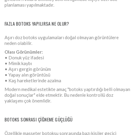
planlaması yapılmaktadır.
FAZLA BOTOKS YAPILIRSA NE OLUR?
Aşırı doz botoks uygulamaları doğal olmayan görüntülere
neden olabilir.
Olası Görünümler:
• Donuk yüz ifadesi
• Mimik kaybı
• Aşırı gergin görünüm
• Yapay alın görüntüsü
• Kaş hareketlerinde azalma
Modern medikal estetikte amaç "botoks yaptırdığı belli olmayan
doğal sonuçlar" elde etmektir. Bu nedenle kontrollü doz
yaklaşımı çok önemlidir.
BOTOKS SONRASI ÇIĞNEME GÜÇLÜĞÜ
Özellikle masseter botoksu sonrasında bazı kişiler geçici