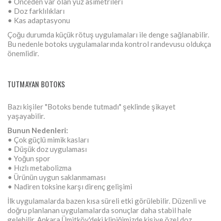
• Önceden var olan yüz asimetrileri
• Doz farklılıkları
• Kas adaptasyonu
Çoğu durumda küçük rötuş uygulamaları ile denge sağlanabilir.
Bu nedenle botoks uygulamalarında kontrol randevusu oldukça
önemlidir.
TUTMAYAN BOTOKS
Bazı kişiler "Botoks bende tutmadı" şeklinde şikayet
yaşayabilir.
Bunun Nedenleri:
• Çok güçlü mimik kasları
• Düşük doz uygulaması
• Yoğun spor
• Hızlı metabolizma
• Ürünün uygun saklanmaması
• Nadiren toksine karşı direnç gelişimi
İlk uygulamalarda bazen kısa süreli etki görülebilir. Düzenli ve
doğru planlanan uygulamalarda sonuçlar daha stabil hale
gelebilir. Ankara Ümitköy'deki kliniğimizde kişiye özel doz