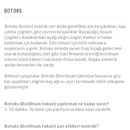
BOTOKS
Botoks (botox) estetik cerrahide genellikle alın kırışıklıkları, kaş
çatma çizgileri, göz çevresi kırışıklıklar (kazayağı), boyun
çizgileri, dudaklardaki aşağı doğru üzgün ifadeyi ortadan
kaldırmak için kullanılır. Etki etmesi için belli noktalara
enjeksiyon yapılır. Botoks aslında aynen traş bıçağı genel ismi
olarak kullandığımız jilet gibi özel firmanın ürettiği botilinum
toksini isimli bakteri toksininin firma ismidir. Başka isimlerle
anılan benzerleri de vardır.
Bilimsel çalışmalar Botoks (Botilinum toksin)un boyun ve göz
kas spazmları, migren baş ağrısı, aşırı terlemede etkili olduğunu
göstermiştir
Botoks (Botilinum toksin) yaptırmak ne kadar sürer?
5-10 dakika. Terleme için yapılıyorsa daha uzun sürebilir.
Botoks (Botilinum toksin) yan etkileri nelerdir?