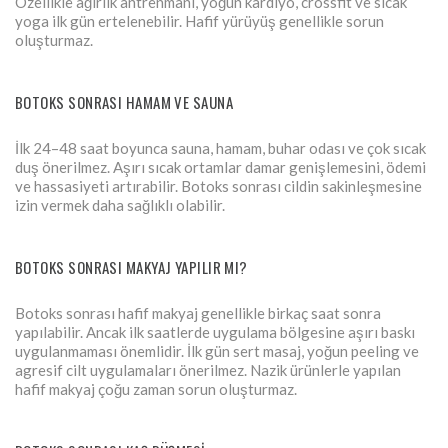
Özellikle ağırlık antrenmanı, yoğun kardiyo, crossfit ve sıcak
yoga ilk gün ertelenebilir. Hafif yürüyüş genellikle sorun
oluşturmaz.
BOTOKS SONRASI HAMAM VE SAUNA
İlk 24–48 saat boyunca sauna, hamam, buhar odası ve çok sıcak
duş önerilmez. Aşırı sıcak ortamlar damar genişlemesini, ödemi
ve hassasiyeti artırabilir. Botoks sonrası cildin sakinleşmesine
izin vermek daha sağlıklı olabilir.
BOTOKS SONRASI MAKYAJ YAPILIR MI?
Botoks sonrası hafif makyaj genellikle birkaç saat sonra
yapılabilir. Ancak ilk saatlerde uygulama bölgesine aşırı baskı
uygulanmaması önemlidir. İlk gün sert masaj, yoğun peeling ve
agresif cilt uygulamaları önerilmez. Nazik ürünlerle yapılan
hafif makyaj çoğu zaman sorun oluşturmaz.