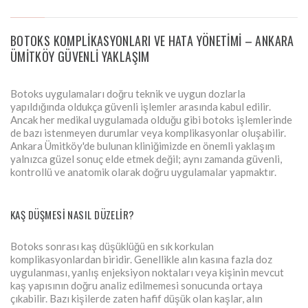
BOTOKS KOMPLIKASYONLARI VE HATA YÖNETIMI – ANKARA
ÜMITKÖY GÜVENLI YAKLAŞIM
Botoks uygulamaları doğru teknik ve uygun dozlarla
yapıldığında oldukça güvenli işlemler arasında kabul edilir.
Ancak her medikal uygulamada olduğu gibi botoks işlemlerinde
de bazı istenmeyen durumlar veya komplikasyonlar oluşabilir.
Ankara Ümitköy'de bulunan kliniğimizde en önemli yaklaşım
yalnızca güzel sonuç elde etmek değil; aynı zamanda güvenli,
kontrollü ve anatomik olarak doğru uygulamalar yapmaktır.
KAŞ DÜŞMESI NASIL DÜZELIR?
Botoks sonrası kaş düşüklüğü en sık korkulan
komplikasyonlardan biridir. Genellikle alın kasına fazla doz
uygulanması, yanlış enjeksiyon noktaları veya kişinin mevcut
kaş yapısının doğru analiz edilmemesi sonucunda ortaya
çıkabilir. Bazı kişilerde zaten hafif düşük olan kaşlar, alın